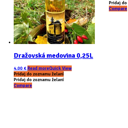
Pridaj do
Compare
Dražovská medovina 0,25L
4.00
€
Read more
Quick View
Pridaj do zoznamu želaní
Pridaj do zoznamu želaní
Compare