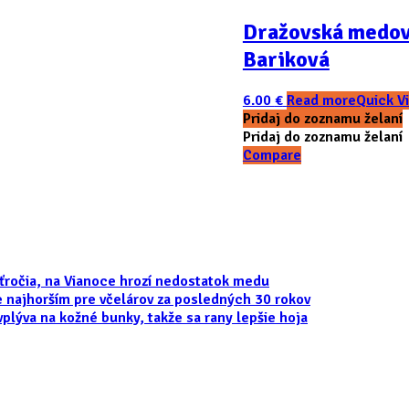
Dražovská medovi
Bariková
6.00
€
Read more
Quick V
Pridaj do zoznamu želaní
Pridaj do zoznamu želaní
Compare
aťročia, na Vianoce hrozí nedostatok medu
e najhorším pre včelárov za posledných 30 rokov
vplýva na kožné bunky, takže sa rany lepšie hoja