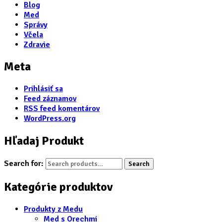
Blog
Med
Správy
Včela
Zdravie
Meta
Prihlásiť sa
Feed záznamov
RSS feed komentárov
WordPress.org
Hľadaj Produkt
Search for:
Search
Kategórie produktov
Produkty z Medu
Med s Orechmi