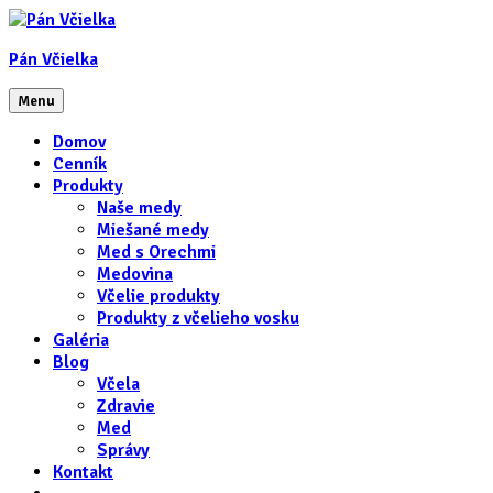
Pán Včielka
Menu
Domov
Cenník
Produkty
Naše medy
Miešané medy
Med s Orechmi
Medovina
Včelie produkty
Produkty z včelieho vosku
Galéria
Blog
Včela
Zdravie
Med
Správy
Kontakt