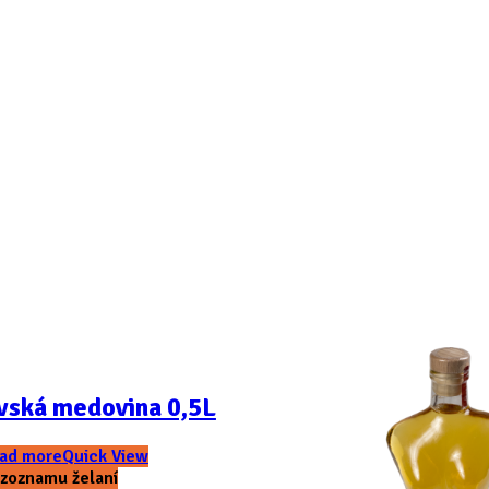
vská medovina 0,5L
ad more
Quick View
 zoznamu želaní