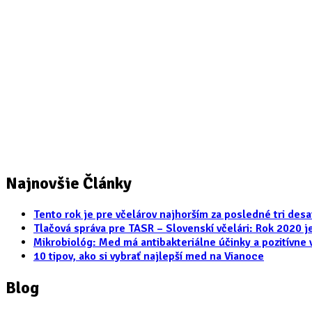
Najnovšie Články
Tento rok je pre včelárov najhorším za posledné tri des
Tlačová správa pre TASR – Slovenskí včelári: Rok 2020 j
Mikrobiológ: Med má antibakteriálne účinky a pozitívne 
10 tipov, ako si vybrať najlepší med na Vianoce
Blog