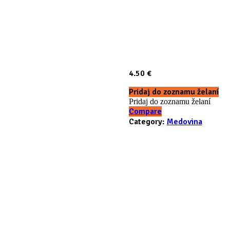
4.50
€
Pridaj do zoznamu želaní
Pridaj do zoznamu želaní
Compare
Category:
Medovina