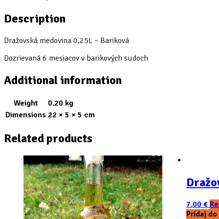
Description
Dražovská medovina 0,25L – Bariková
Dozrievaná 6 mesiacov v barikových sudoch
Additional information
Weight
0.20 kg
Dimensions
22 × 5 × 5 cm
Related products
Dražo
7.00
€
Re
Pridaj do