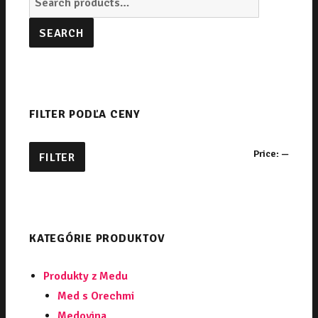
for:
SEARCH
FILTER PODĽA CENY
Price:
—
Min
Max
FILTER
price
price
KATEGÓRIE PRODUKTOV
Produkty z Medu
Med s Orechmi
Medovina