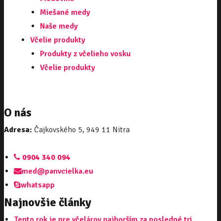
Miešané medy
Naše medy
Včelie produkty
Produkty z včelieho vosku
Včelie produkty
O nás
Adresa:
Čajkovského 5, 949 11 Nitra
0904 340 094
med@panvcielka.eu
whatsapp
Najnovšie články
Tento rok je pre včelárov najhorším za posledné tri